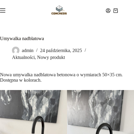
Przejdź
do
Koszyk
treści
Umywalka nadblatowa
admin
24 października, 2025
Aktualności
,
Nowy produkt
Nowa umywalka nadblatowa betonowa o wymiarach 50×35 cm.
Dostępna w kolorach.