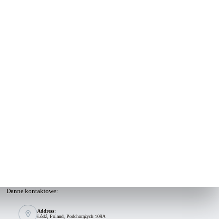
Danne kontaktowe:
Address:
Łódź, Poland, Podchorążych 109A