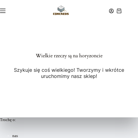
Przejdź
do
Koszyk
treści
Wielkie rzeczy są na horyzoncie
Szykuje się coś wielkiego! Tworzymy i wkrótce
uruchomimy nasz sklep!
Trochę o:
nas