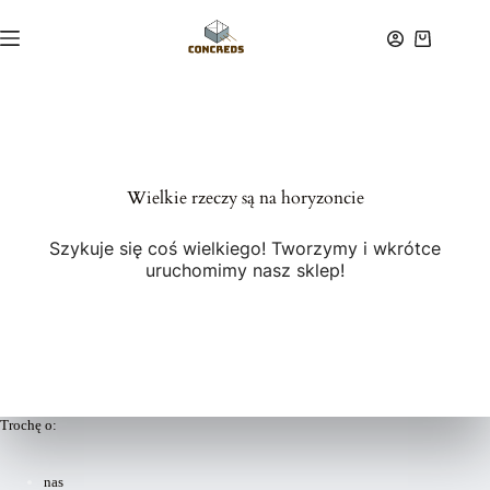
Przejdź
do
Koszyk
treści
Wielkie rzeczy są na horyzoncie
Szykuje się coś wielkiego! Tworzymy i wkrótce
uruchomimy nasz sklep!
Trochę o:
nas