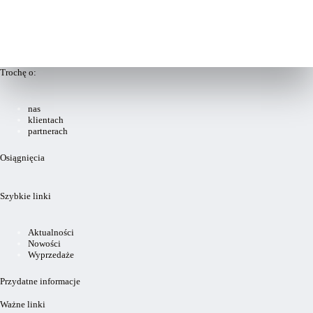
Trochę o:
nas
klientach
partnerach
Osiągnięcia
Szybkie linki
Aktualności
Nowości
Wyprzedaże
Przydatne informacje
Ważne linki