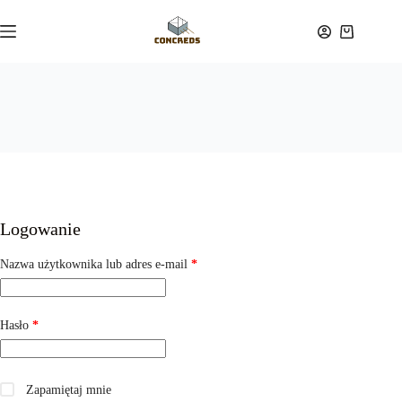
Przejdź
do
Koszyk
treści
Logowanie
Wymagane
Nazwa użytkownika lub adres e-mail
*
Wymagane
Hasło
*
Zapamiętaj mnie